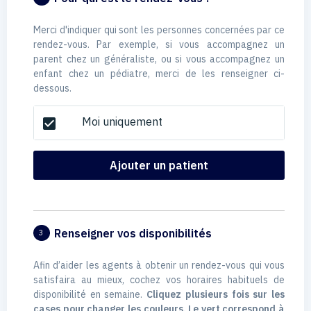
Merci d'indiquer qui sont les personnes concernées par ce
rendez-vous. Par exemple, si vous accompagnez un
parent chez un généraliste, ou si vous accompagnez un
enfant chez un pédiatre, merci de les renseigner ci-
dessous.
Moi uniquement
check_box
Ajouter un patient
Renseigner vos disponibilités
3
Afin d’aider les agents à obtenir un rendez-vous qui vous
satisfaira au mieux, cochez vos horaires habituels de
disponibilité en semaine.
Cliquez plusieurs fois sur les
cases pour changer les couleurs. Le vert correspond à