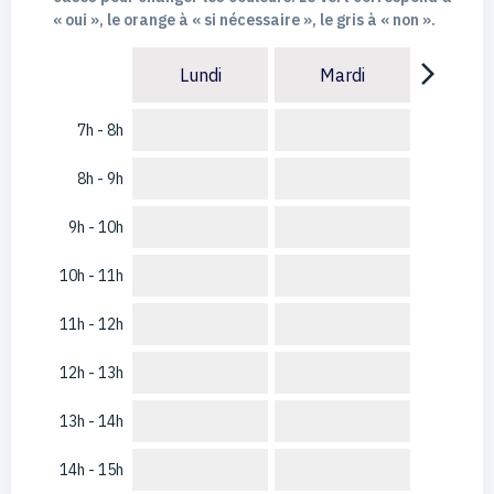
« oui », le orange à « si nécessaire », le gris à « non ».
arrow_forward_ios
Lundi
Mardi
7h - 8h
8h - 9h
9h - 10h
10h - 11h
11h - 12h
12h - 13h
13h - 14h
14h - 15h