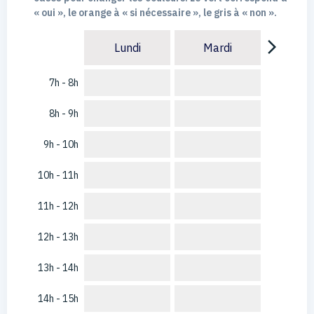
« oui », le orange à « si nécessaire », le gris à « non ».
arrow_forward_ios
Lundi
Mardi
7h - 8h
8h - 9h
9h - 10h
10h - 11h
11h - 12h
12h - 13h
13h - 14h
14h - 15h