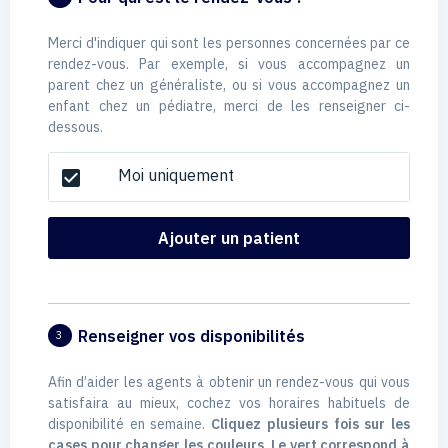
Merci d'indiquer qui sont les personnes concernées par ce
rendez-vous. Par exemple, si vous accompagnez un
parent chez un généraliste, ou si vous accompagnez un
enfant chez un pédiatre, merci de les renseigner ci-
dessous.
Moi uniquement
check_box
Ajouter un patient
Renseigner vos disponibilités
3
Afin d’aider les agents à obtenir un rendez-vous qui vous
satisfaira au mieux, cochez vos horaires habituels de
disponibilité en semaine.
Cliquez plusieurs fois sur les
cases pour changer les couleurs. Le vert correspond à