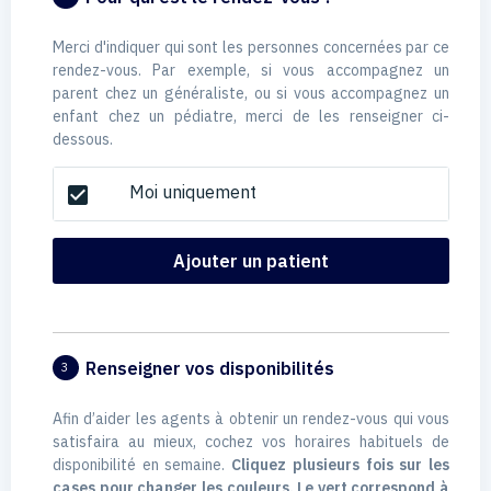
Merci d'indiquer qui sont les personnes concernées par ce
rendez-vous. Par exemple, si vous accompagnez un
parent chez un généraliste, ou si vous accompagnez un
enfant chez un pédiatre, merci de les renseigner ci-
dessous.
Moi uniquement
check_box
Ajouter un patient
Renseigner vos disponibilités
3
Afin d’aider les agents à obtenir un rendez-vous qui vous
satisfaira au mieux, cochez vos horaires habituels de
disponibilité en semaine.
Cliquez plusieurs fois sur les
cases pour changer les couleurs. Le vert correspond à