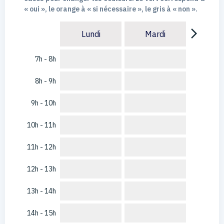
« oui », le orange à « si nécessaire », le gris à « non ».
arrow_forward_ios
Lundi
Mardi
7h - 8h
8h - 9h
9h - 10h
10h - 11h
11h - 12h
12h - 13h
13h - 14h
14h - 15h