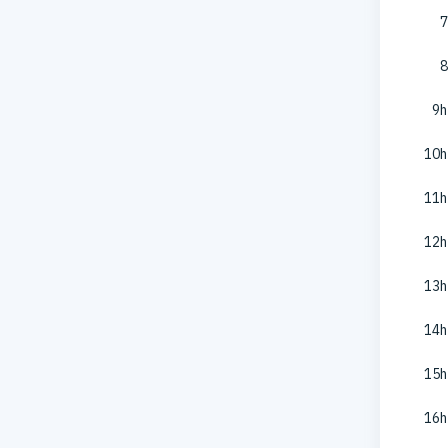
7
8
9h
10h
11h
12h
13h
14h
15h
16h