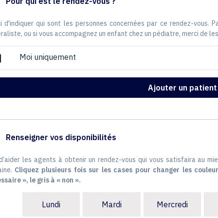
Pour qui est le rendez-vous ?
i d'indiquer qui sont les personnes concernées par ce rendez-vous. 
raliste, ou si vous accompagnez un enfant chez un pédiatre, merci de les
Moi uniquement
ox
Ajouter un patient
Renseigner vos disponibilités
 d’aider les agents à obtenir un rendez-vous qui vous satisfaira au mie
ine.
Cliquez plusieurs fois sur les cases pour changer les couleur
ssaire », le gris à « non ».
Lundi
Mardi
Mercredi