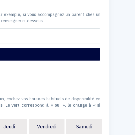
Par exemple, si vous accompagnez un parent chez un
 renseigner ci-dessous.
ux, cochez vos horaires habituels de disponibilité en
s. Le vert correspond à « oui », le orange à « si
Jeudi
Vendredi
Samedi