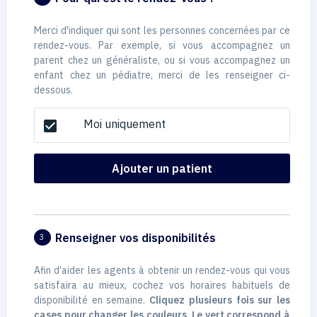
Merci d'indiquer qui sont les personnes concernées par ce
rendez-vous. Par exemple, si vous accompagnez un
parent chez un généraliste, ou si vous accompagnez un
enfant chez un pédiatre, merci de les renseigner ci-
dessous.
Moi uniquement
check_box
Ajouter un patient
Renseigner vos disponibilités
3
Afin d’aider les agents à obtenir un rendez-vous qui vous
satisfaira au mieux, cochez vos horaires habituels de
disponibilité en semaine.
Cliquez plusieurs fois sur les
cases pour changer les couleurs. Le vert correspond à