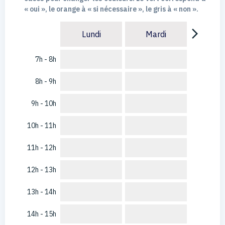
« oui », le orange à « si nécessaire », le gris à « non ».
arrow_forward_ios
Lundi
Mardi
7h - 8h
8h - 9h
9h - 10h
10h - 11h
11h - 12h
12h - 13h
13h - 14h
14h - 15h