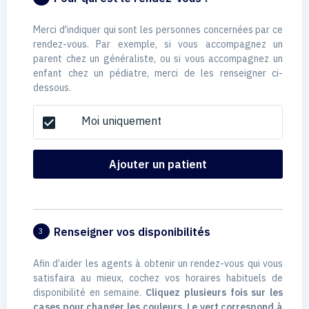
Merci d'indiquer qui sont les personnes concernées par ce
rendez-vous. Par exemple, si vous accompagnez un
parent chez un généraliste, ou si vous accompagnez un
enfant chez un pédiatre, merci de les renseigner ci-
dessous.
Moi uniquement
check_box
Ajouter un patient
Renseigner vos disponibilités
3
Afin d’aider les agents à obtenir un rendez-vous qui vous
satisfaira au mieux, cochez vos horaires habituels de
disponibilité en semaine.
Cliquez plusieurs fois sur les
cases pour changer les couleurs. Le vert correspond à