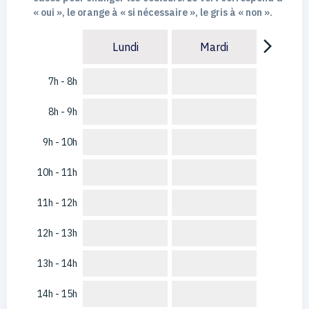
« oui », le orange à « si nécessaire », le gris à « non ».
arrow_forward_ios
Lundi
Mardi
7h - 8h
8h - 9h
9h - 10h
10h - 11h
11h - 12h
12h - 13h
13h - 14h
14h - 15h