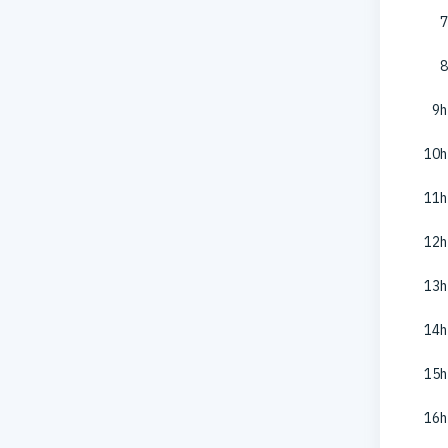
7
8
9h
10h
11h
12h
13h
14h
15h
16h