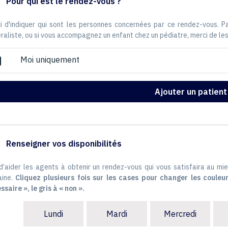
Pour qui est le rendez-vous ?
i d'indiquer qui sont les personnes concernées par ce rendez-vous. 
raliste, ou si vous accompagnez un enfant chez un pédiatre, merci de les
Moi uniquement
ox
Ajouter un patient
Renseigner vos disponibilités
 d’aider les agents à obtenir un rendez-vous qui vous satisfaira au mie
ine.
Cliquez plusieurs fois sur les cases pour changer les couleur
ssaire », le gris à « non ».
Lundi
Mardi
Mercredi