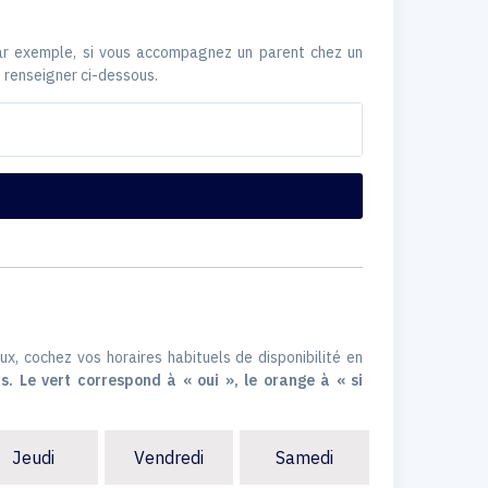
Par exemple, si vous accompagnez un parent chez un
 renseigner ci-dessous.
ux, cochez vos horaires habituels de disponibilité en
s. Le vert correspond à « oui », le orange à « si
Jeudi
Vendredi
Samedi