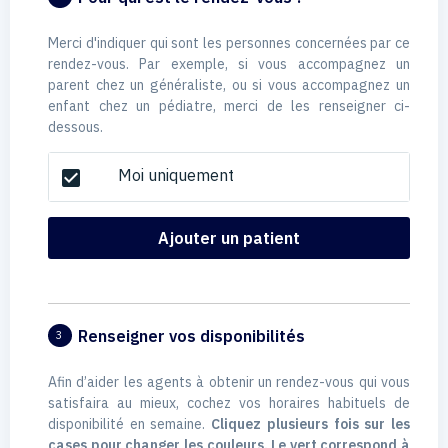
Merci d'indiquer qui sont les personnes concernées par ce
rendez-vous. Par exemple, si vous accompagnez un
parent chez un généraliste, ou si vous accompagnez un
enfant chez un pédiatre, merci de les renseigner ci-
dessous.
Moi uniquement
check_box
Ajouter un patient
Renseigner vos disponibilités
3
Afin d’aider les agents à obtenir un rendez-vous qui vous
satisfaira au mieux, cochez vos horaires habituels de
disponibilité en semaine.
Cliquez plusieurs fois sur les
cases pour changer les couleurs. Le vert correspond à