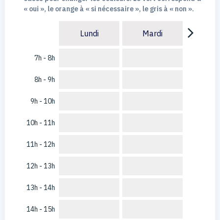
« oui », le orange à « si nécessaire », le gris à « non ».
arrow_forward_ios
Lundi
Mardi
7h - 8h
8h - 9h
9h - 10h
10h - 11h
11h - 12h
12h - 13h
13h - 14h
14h - 15h