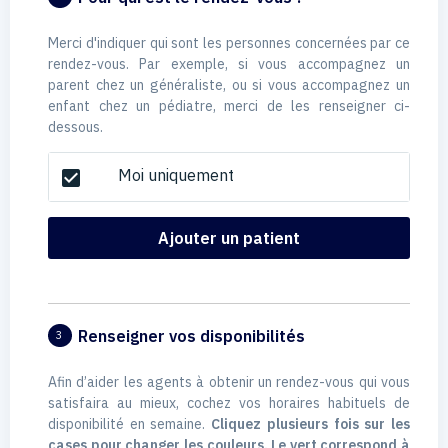
Merci d'indiquer qui sont les personnes concernées par ce
rendez-vous. Par exemple, si vous accompagnez un
parent chez un généraliste, ou si vous accompagnez un
enfant chez un pédiatre, merci de les renseigner ci-
dessous.
Moi uniquement
check_box
Ajouter un patient
Renseigner vos disponibilités
3
Afin d’aider les agents à obtenir un rendez-vous qui vous
satisfaira au mieux, cochez vos horaires habituels de
disponibilité en semaine.
Cliquez plusieurs fois sur les
cases pour changer les couleurs. Le vert correspond à