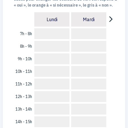
« oui », le orange à « si nécessaire », le gris à « non ».
arrow_forward_ios
Lundi
Mardi
7h - 8h
8h - 9h
9h - 10h
10h - 11h
11h - 12h
12h - 13h
13h - 14h
14h - 15h