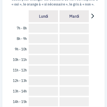
« oui », le orange à « si nécessaire », le gris à « non ».
arrow_forward_ios
Lundi
Mardi
7h - 8h
8h - 9h
9h - 10h
10h - 11h
11h - 12h
12h - 13h
13h - 14h
14h - 15h