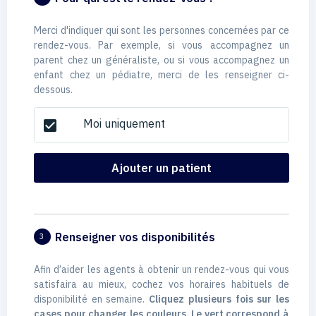
Merci d'indiquer qui sont les personnes concernées par ce
rendez-vous. Par exemple, si vous accompagnez un
parent chez un généraliste, ou si vous accompagnez un
enfant chez un pédiatre, merci de les renseigner ci-
dessous.
Moi uniquement
check_box
Ajouter un patient
Renseigner vos disponibilités
3
Afin d’aider les agents à obtenir un rendez-vous qui vous
satisfaira au mieux, cochez vos horaires habituels de
disponibilité en semaine.
Cliquez plusieurs fois sur les
cases pour changer les couleurs. Le vert correspond à