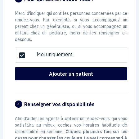
Merci d'indiquer qui sont les personnes concernées par ce
rendez-vous. Par exemple, si vous accompagnez un
parent chez un généraliste, ou si vous accompagnez un
enfant chez un pédiatre, merci de les renseigner ci-
dessous.
Moi uniquement
check_box
Ajouter un patient
Renseigner vos disponibilités
3
Afin d’aider les agents à obtenir un rendez-vous qui vous
satisfaira au mieux, cochez vos horaires habituels de
disponibilité en semaine.
Cliquez plusieurs fois sur les
cases pour changer les couleurs. Le vert correspond à