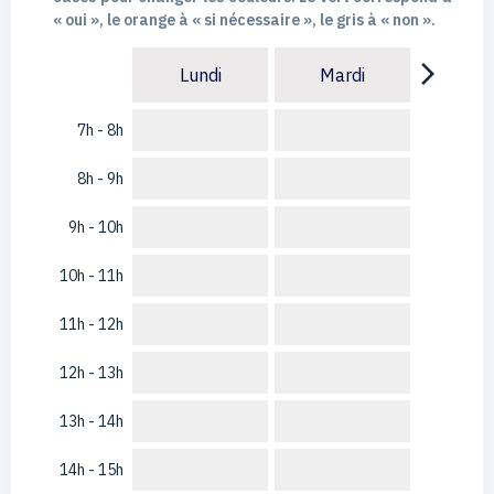
« oui », le orange à « si nécessaire », le gris à « non ».
arrow_forward_ios
Lundi
Mardi
7h - 8h
8h - 9h
9h - 10h
10h - 11h
11h - 12h
12h - 13h
13h - 14h
14h - 15h