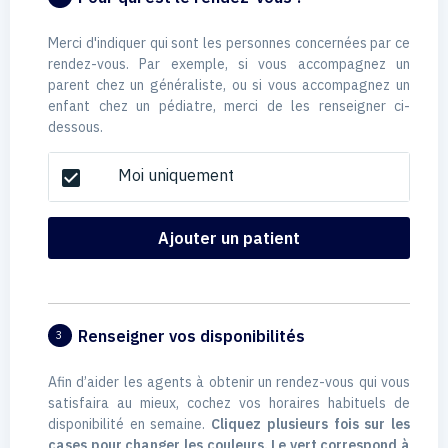
Merci d'indiquer qui sont les personnes concernées par ce
rendez-vous. Par exemple, si vous accompagnez un
parent chez un généraliste, ou si vous accompagnez un
enfant chez un pédiatre, merci de les renseigner ci-
dessous.
Moi uniquement
check_box
Ajouter un patient
Renseigner vos disponibilités
3
Afin d’aider les agents à obtenir un rendez-vous qui vous
satisfaira au mieux, cochez vos horaires habituels de
disponibilité en semaine.
Cliquez plusieurs fois sur les
cases pour changer les couleurs. Le vert correspond à