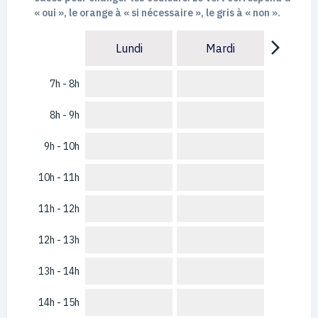
« oui », le orange à « si nécessaire », le gris à « non ».
arrow_forward_ios
Lundi
Mardi
7h - 8h
8h - 9h
9h - 10h
10h - 11h
11h - 12h
12h - 13h
13h - 14h
14h - 15h