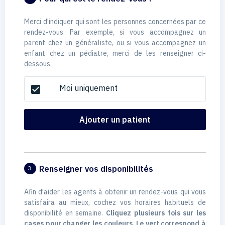
Merci d'indiquer qui sont les personnes concernées par ce
rendez-vous. Par exemple, si vous accompagnez un
parent chez un généraliste, ou si vous accompagnez un
enfant chez un pédiatre, merci de les renseigner ci-
dessous.
Moi uniquement
check_box
Ajouter un patient
Renseigner vos disponibilités
3
Afin d’aider les agents à obtenir un rendez-vous qui vous
satisfaira au mieux, cochez vos horaires habituels de
disponibilité en semaine.
Cliquez plusieurs fois sur les
cases pour changer les couleurs. Le vert correspond à