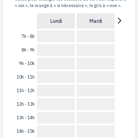
« oui », le orange à « si nécessaire », le gris à « non ».
arrow_forward_ios
Lundi
Mardi
7h - 8h
8h - 9h
9h - 10h
10h - 11h
11h - 12h
12h - 13h
13h - 14h
14h - 15h