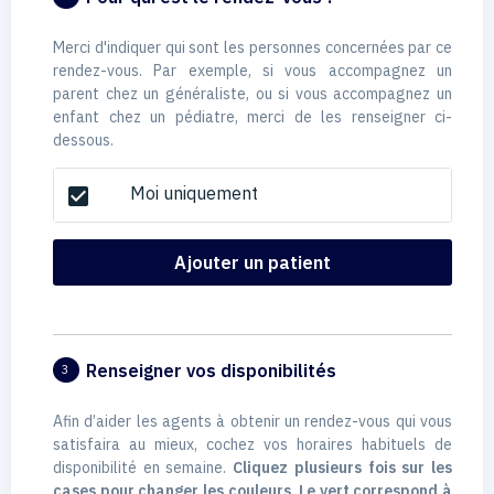
Merci d'indiquer qui sont les personnes concernées par ce
rendez-vous. Par exemple, si vous accompagnez un
parent chez un généraliste, ou si vous accompagnez un
enfant chez un pédiatre, merci de les renseigner ci-
dessous.
Moi uniquement
check_box
Ajouter un patient
Renseigner vos disponibilités
3
Afin d’aider les agents à obtenir un rendez-vous qui vous
satisfaira au mieux, cochez vos horaires habituels de
disponibilité en semaine.
Cliquez plusieurs fois sur les
cases pour changer les couleurs. Le vert correspond à