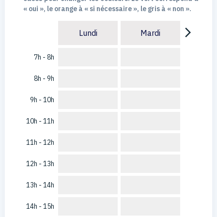
« oui », le orange à « si nécessaire », le gris à « non ».
arrow_forward_ios
Lundi
Mardi
7h - 8h
8h - 9h
9h - 10h
10h - 11h
11h - 12h
12h - 13h
13h - 14h
14h - 15h