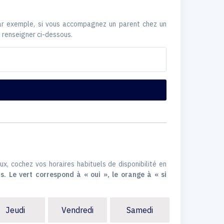
Par exemple, si vous accompagnez un parent chez un
 renseigner ci-dessous.
ux, cochez vos horaires habituels de disponibilité en
s. Le vert correspond à « oui », le orange à « si
Jeudi
Vendredi
Samedi