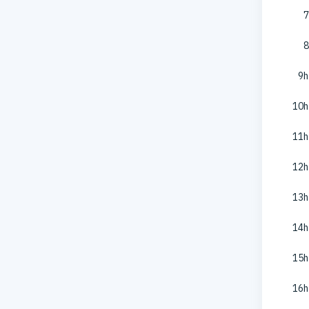
7
8
9h
10h
11h
12h
13h
14h
15h
16h