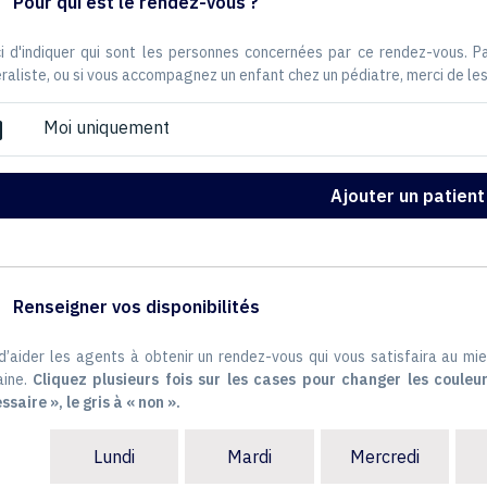
Pour qui est le rendez-vous ?
i d'indiquer qui sont les personnes concernées par ce rendez-vous. 
raliste, ou si vous accompagnez un enfant chez un pédiatre, merci de les
Moi uniquement
ox
Ajouter un patient
Renseigner vos disponibilités
 d’aider les agents à obtenir un rendez-vous qui vous satisfaira au mie
ine.
Cliquez plusieurs fois sur les cases pour changer les couleur
ssaire », le gris à « non ».
Lundi
Mardi
Mercredi