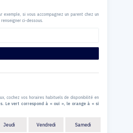
Par exemple, si vous accompagnez un parent chez un
 renseigner ci-dessous.
ux, cochez vos horaires habituels de disponibilité en
s. Le vert correspond à « oui », le orange à « si
Jeudi
Vendredi
Samedi