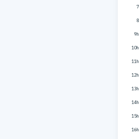
7
8
9h
10h
11h
12h
13h
14h
15h
16h