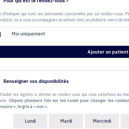
Pour qui est le rendez-vous ?
i d'indiquer qui sont les personnes concernées par ce rendez-vous. 
raliste, ou si vous accompagnez un enfant chez un pédiatre, merci de les
Moi uniquement
ox
Ajouter un patient
Renseigner vos disponibilités
 d’aider les agents à obtenir un rendez-vous qui vous satisfaira au mie
ine.
Cliquez plusieurs fois sur les cases pour changer les couleur
ssaire », le gris à « non ».
Lundi
Mardi
Mercredi