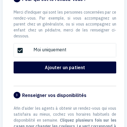
Merci d'indiquer qui sont les personnes concernées par ce
rendez-vous. Par exemple, si vous accompagnez un
parent chez un généraliste, ou si vous accompagnez un
enfant chez un pédiatre, merci de les renseigner ci-
dessous.
Moi uniquement
check_box
Ajouter un patient
Renseigner vos disponibilités
3
Afin d’aider les agents à obtenir un rendez-vous qui vous
satisfaira au mieux, cochez vos horaires habituels de
disponibilité en semaine.
Cliquez plusieurs fois sur les
cases pour changer les couleurs. Le vert correspond à