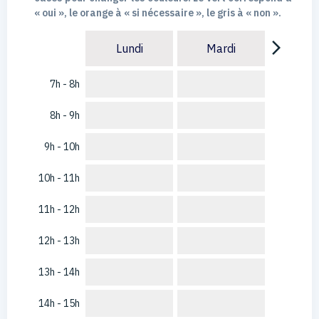
« oui », le orange à « si nécessaire », le gris à « non ».
arrow_forward_ios
Lundi
Mardi
7h - 8h
8h - 9h
9h - 10h
10h - 11h
11h - 12h
12h - 13h
13h - 14h
14h - 15h