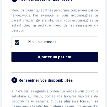
Merci d'indiquer qui sont les personnes concernées par ce
rendez-vous. Par exemple, si vous accompagnez un
parent chez un généraliste, ou si vous accompagnez un
enfant chez un pédiatre, merci de les renseigner ci-
dessous.
Moi uniquement
check_box
Ajouter un patient
Renseigner vos disponibilités
3
Afin d’aider les agents à obtenir un rendez-vous qui vous
satisfaira au mieux, cochez vos horaires habituels de
disponibilité en semaine.
Cliquez plusieurs fois sur les
cases pour changer les couleurs. Le vert correspond à