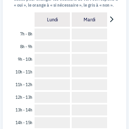
« oui », le orange à « si nécessaire », le gris à « non ».
arrow_forward_ios
Lundi
Mardi
7h - 8h
8h - 9h
9h - 10h
10h - 11h
11h - 12h
12h - 13h
13h - 14h
14h - 15h