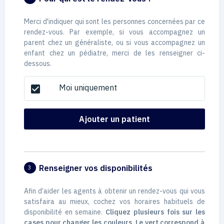
Merci d'indiquer qui sont les personnes concernées par ce
rendez-vous. Par exemple, si vous accompagnez un
parent chez un généraliste, ou si vous accompagnez un
enfant chez un pédiatre, merci de les renseigner ci-
dessous.
Moi uniquement
check_box
Ajouter un patient
Renseigner vos disponibilités
3
Afin d’aider les agents à obtenir un rendez-vous qui vous
satisfaira au mieux, cochez vos horaires habituels de
disponibilité en semaine.
Cliquez plusieurs fois sur les
cases pour changer les couleurs. Le vert correspond à