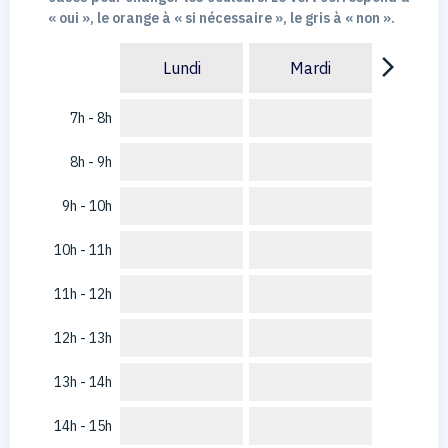
« oui », le orange à « si nécessaire », le gris à « non ».
arrow_forward_ios
Lundi
Mardi
7h - 8h
8h - 9h
9h - 10h
10h - 11h
11h - 12h
12h - 13h
13h - 14h
14h - 15h