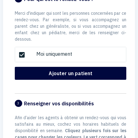
Merci d'indiquer qui sont les personnes concernées par ce
rendez-vous. Par exemple, si vous accompagnez un
parent chez un généraliste, ou si vous accompagnez un
enfant chez un pédiatre, merci de les renseigner ci-
dessous.
Moi uniquement
check_box
Ajouter un patient
Renseigner vos disponibilités
3
Afin d’aider les agents à obtenir un rendez-vous qui vous
satisfaira au mieux, cochez vos horaires habituels de
disponibilité en semaine.
Cliquez plusieurs fois sur les
cases pour changer les couleurs. Le vert correspond à