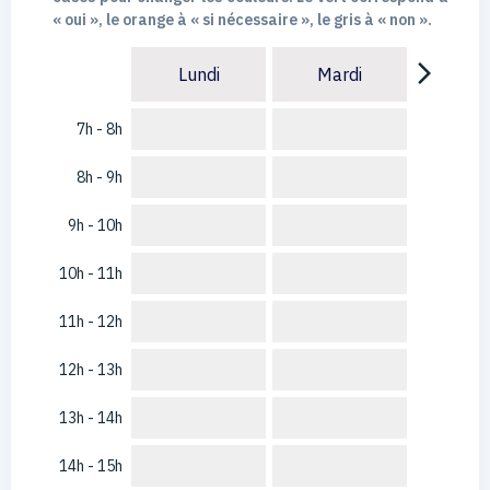
« oui », le orange à « si nécessaire », le gris à « non ».
arrow_forward_ios
Lundi
Mardi
7h - 8h
8h - 9h
9h - 10h
10h - 11h
11h - 12h
12h - 13h
13h - 14h
14h - 15h