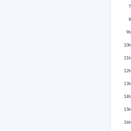
7
8
9h
10h
11h
12h
13h
14h
15h
16h