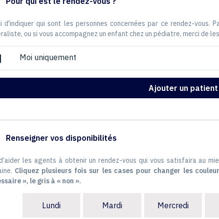
Pour qui est le rendez-vous ?
i d'indiquer qui sont les personnes concernées par ce rendez-vous. 
raliste, ou si vous accompagnez un enfant chez un pédiatre, merci de les
Moi uniquement
ox
Ajouter un patient
Renseigner vos disponibilités
 d’aider les agents à obtenir un rendez-vous qui vous satisfaira au mie
ine.
Cliquez plusieurs fois sur les cases pour changer les couleur
ssaire », le gris à « non ».
Lundi
Mardi
Mercredi