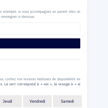
Par exemple, si vous accompagnez un parent chez un
 renseigner ci-dessous.
ux, cochez vos horaires habituels de disponibilité en
s. Le vert correspond à « oui », le orange à « si
Jeudi
Vendredi
Samedi