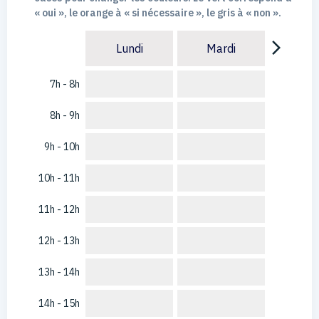
« oui », le orange à « si nécessaire », le gris à « non ».
arrow_forward_ios
Lundi
Mardi
7h - 8h
8h - 9h
9h - 10h
10h - 11h
11h - 12h
12h - 13h
13h - 14h
14h - 15h