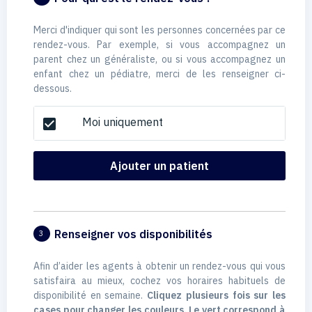
Merci d'indiquer qui sont les personnes concernées par ce
rendez-vous. Par exemple, si vous accompagnez un
parent chez un généraliste, ou si vous accompagnez un
enfant chez un pédiatre, merci de les renseigner ci-
dessous.
Moi uniquement
check_box
Ajouter un patient
Renseigner vos disponibilités
3
Afin d’aider les agents à obtenir un rendez-vous qui vous
satisfaira au mieux, cochez vos horaires habituels de
disponibilité en semaine.
Cliquez plusieurs fois sur les
cases pour changer les couleurs. Le vert correspond à