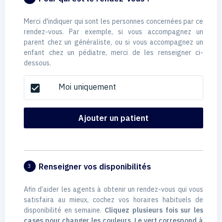
Merci d'indiquer qui sont les personnes concernées par ce
rendez-vous. Par exemple, si vous accompagnez un
parent chez un généraliste, ou si vous accompagnez un
enfant chez un pédiatre, merci de les renseigner ci-
dessous.
Moi uniquement
check_box
Ajouter un patient
Renseigner vos disponibilités
3
Afin d’aider les agents à obtenir un rendez-vous qui vous
satisfaira au mieux, cochez vos horaires habituels de
disponibilité en semaine.
Cliquez plusieurs fois sur les
cases pour changer les couleurs. Le vert correspond à