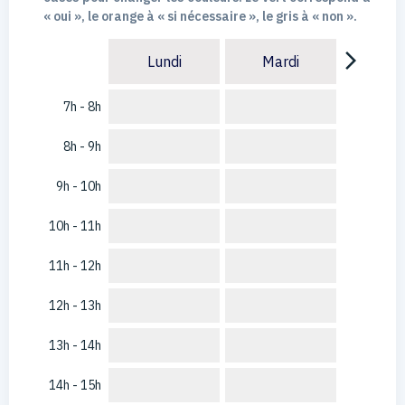
« oui », le orange à « si nécessaire », le gris à « non ».
arrow_forward_ios
Lundi
Mardi
7h - 8h
8h - 9h
9h - 10h
10h - 11h
11h - 12h
12h - 13h
13h - 14h
14h - 15h