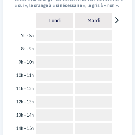
« oui », le orange à « si nécessaire », le gris à « non ».
arrow_forward_ios
Lundi
Mardi
7h - 8h
8h - 9h
9h - 10h
10h - 11h
11h - 12h
12h - 13h
13h - 14h
14h - 15h