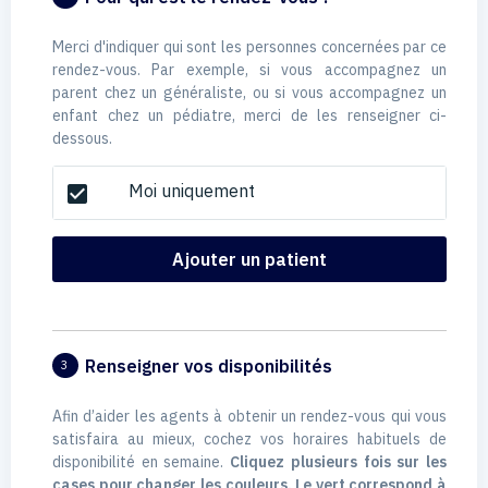
Merci d'indiquer qui sont les personnes concernées par ce
rendez-vous. Par exemple, si vous accompagnez un
parent chez un généraliste, ou si vous accompagnez un
enfant chez un pédiatre, merci de les renseigner ci-
dessous.
Moi uniquement
check_box
Ajouter un patient
Renseigner vos disponibilités
3
Afin d’aider les agents à obtenir un rendez-vous qui vous
satisfaira au mieux, cochez vos horaires habituels de
disponibilité en semaine.
Cliquez plusieurs fois sur les
cases pour changer les couleurs. Le vert correspond à