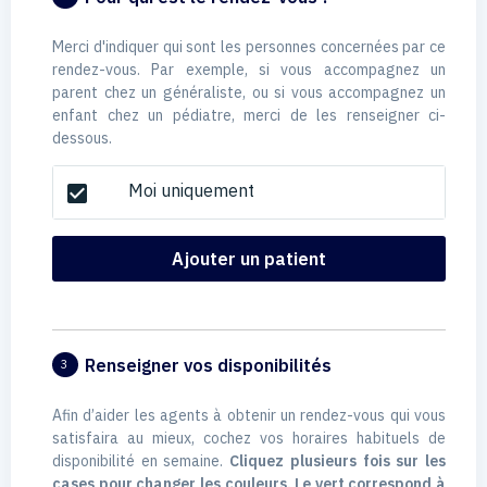
Merci d'indiquer qui sont les personnes concernées par ce
rendez-vous. Par exemple, si vous accompagnez un
parent chez un généraliste, ou si vous accompagnez un
enfant chez un pédiatre, merci de les renseigner ci-
dessous.
Moi uniquement
check_box
Ajouter un patient
Renseigner vos disponibilités
3
Afin d’aider les agents à obtenir un rendez-vous qui vous
satisfaira au mieux, cochez vos horaires habituels de
disponibilité en semaine.
Cliquez plusieurs fois sur les
cases pour changer les couleurs. Le vert correspond à