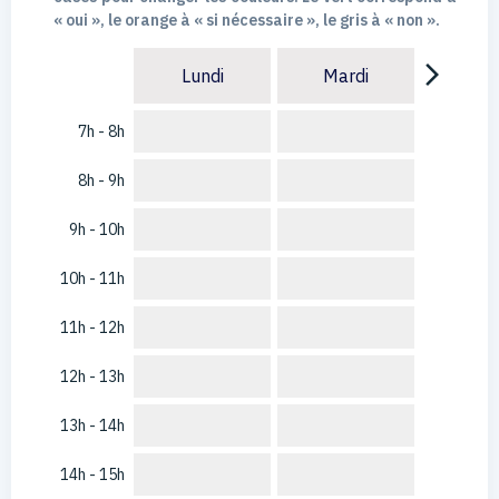
« oui », le orange à « si nécessaire », le gris à « non ».
arrow_forward_ios
Lundi
Mardi
7h - 8h
8h - 9h
9h - 10h
10h - 11h
11h - 12h
12h - 13h
13h - 14h
14h - 15h