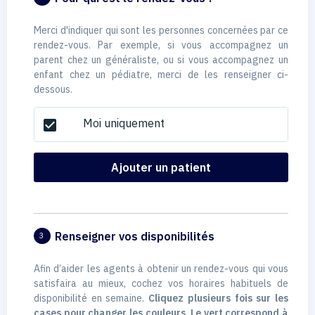
Merci d'indiquer qui sont les personnes concernées par ce
rendez-vous. Par exemple, si vous accompagnez un
parent chez un généraliste, ou si vous accompagnez un
enfant chez un pédiatre, merci de les renseigner ci-
dessous.
Moi uniquement
check_box
Ajouter un patient
Renseigner vos disponibilités
3
Afin d’aider les agents à obtenir un rendez-vous qui vous
satisfaira au mieux, cochez vos horaires habituels de
disponibilité en semaine.
Cliquez plusieurs fois sur les
cases pour changer les couleurs. Le vert correspond à