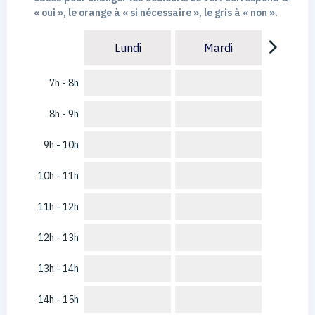
« oui », le orange à « si nécessaire », le gris à « non ».
arrow_forward_ios
Lundi
Mardi
7h - 8h
8h - 9h
9h - 10h
10h - 11h
11h - 12h
12h - 13h
13h - 14h
14h - 15h