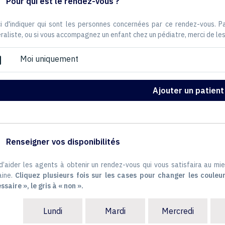
Pour qui est le rendez-vous ?
i d'indiquer qui sont les personnes concernées par ce rendez-vous. 
raliste, ou si vous accompagnez un enfant chez un pédiatre, merci de les
Moi uniquement
ox
Ajouter un patient
Renseigner vos disponibilités
 d’aider les agents à obtenir un rendez-vous qui vous satisfaira au mie
ine.
Cliquez plusieurs fois sur les cases pour changer les couleur
ssaire », le gris à « non ».
Lundi
Mardi
Mercredi