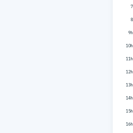
7
8
9h
10h
11h
12h
13h
14h
15h
16h