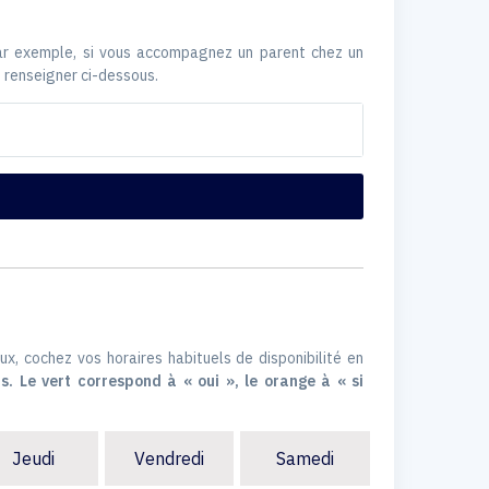
Par exemple, si vous accompagnez un parent chez un
 renseigner ci-dessous.
ux, cochez vos horaires habituels de disponibilité en
s. Le vert correspond à « oui », le orange à « si
Jeudi
Vendredi
Samedi