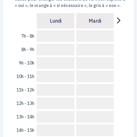
« oui », le orange à « si nécessaire », le gris à « non ».
arrow_forward_ios
Lundi
Mardi
7h - 8h
8h - 9h
9h - 10h
10h - 11h
11h - 12h
12h - 13h
13h - 14h
14h - 15h