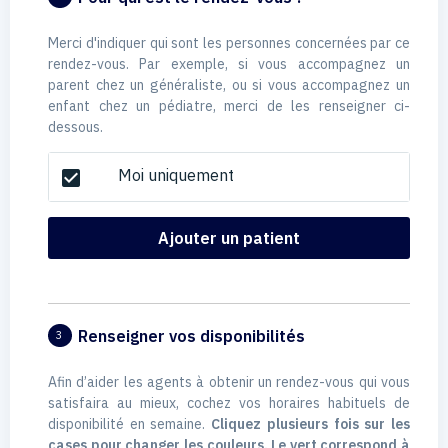
Merci d'indiquer qui sont les personnes concernées par ce
rendez-vous. Par exemple, si vous accompagnez un
parent chez un généraliste, ou si vous accompagnez un
enfant chez un pédiatre, merci de les renseigner ci-
dessous.
Moi uniquement
check_box
Ajouter un patient
Renseigner vos disponibilités
3
Afin d’aider les agents à obtenir un rendez-vous qui vous
satisfaira au mieux, cochez vos horaires habituels de
disponibilité en semaine.
Cliquez plusieurs fois sur les
cases pour changer les couleurs. Le vert correspond à