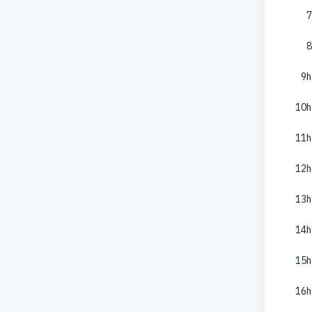
7
8
9h
10h
11h
12h
13h
14h
15h
16h