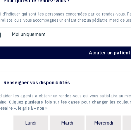
Pour qui est le rendez-vous ?
i d'indiquer qui sont les personnes concernées par ce rendez-vous. 
raliste, ou si vous accompagnez un enfant chez un pédiatre, merci de les
Moi uniquement
ox
Ajouter un patient
Renseigner vos disponibilités
 d’aider les agents à obtenir un rendez-vous qui vous satisfaira au mie
ine.
Cliquez plusieurs fois sur les cases pour changer les couleur
ssaire », le gris à « non ».
Lundi
Mardi
Mercredi