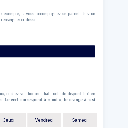
Par exemple, si vous accompagnez un parent chez un
 renseigner ci-dessous.
ux, cochez vos horaires habituels de disponibilité en
s. Le vert correspond à « oui », le orange à « si
Jeudi
Vendredi
Samedi