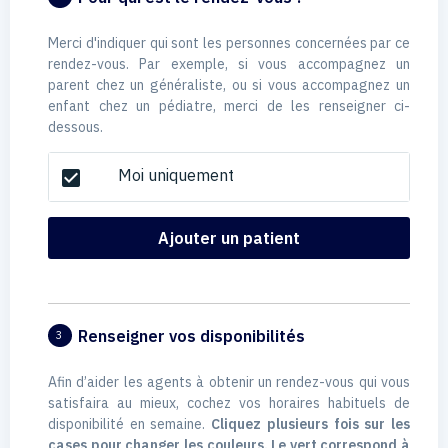
Merci d'indiquer qui sont les personnes concernées par ce
rendez-vous. Par exemple, si vous accompagnez un
parent chez un généraliste, ou si vous accompagnez un
enfant chez un pédiatre, merci de les renseigner ci-
dessous.
Moi uniquement
check_box
Ajouter un patient
Renseigner vos disponibilités
3
Afin d’aider les agents à obtenir un rendez-vous qui vous
satisfaira au mieux, cochez vos horaires habituels de
disponibilité en semaine.
Cliquez plusieurs fois sur les
cases pour changer les couleurs. Le vert correspond à