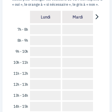
« oui », le orange à « si nécessaire », le gris à « non ».
arrow_forward_ios
Lundi
Mardi
7h - 8h
8h - 9h
9h - 10h
10h - 11h
11h - 12h
12h - 13h
13h - 14h
14h - 15h