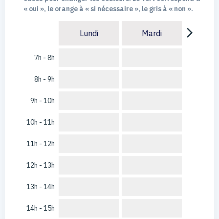
« oui », le orange à « si nécessaire », le gris à « non ».
arrow_forward_ios
Lundi
Mardi
7h - 8h
8h - 9h
9h - 10h
10h - 11h
11h - 12h
12h - 13h
13h - 14h
14h - 15h