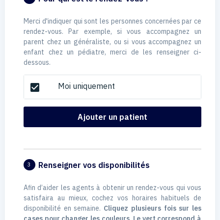
Merci d'indiquer qui sont les personnes concernées par ce
rendez-vous. Par exemple, si vous accompagnez un
parent chez un généraliste, ou si vous accompagnez un
enfant chez un pédiatre, merci de les renseigner ci-
dessous.
Moi uniquement
check_box
Ajouter un patient
Renseigner vos disponibilités
3
Afin d’aider les agents à obtenir un rendez-vous qui vous
satisfaira au mieux, cochez vos horaires habituels de
disponibilité en semaine.
Cliquez plusieurs fois sur les
cases pour changer les couleurs. Le vert correspond à