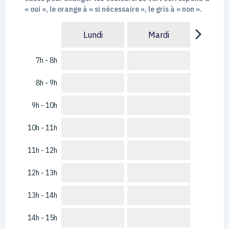
« oui », le orange à « si nécessaire », le gris à « non ».
arrow_forward_ios
Lundi
Mardi
7h - 8h
8h - 9h
9h - 10h
10h - 11h
11h - 12h
12h - 13h
13h - 14h
14h - 15h