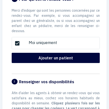
Merci d'indiquer qui sont les personnes concernées par ce
rendez-vous. Par exemple, si vous accompagnez un
parent chez un généraliste, ou si vous accompagnez un
enfant chez un pédiatre, merci de les renseigner ci-
dessous.
Moi uniquement
check_box
Ajouter un patient
Renseigner vos disponibilités
3
Afin d’aider les agents à obtenir un rendez-vous qui vous
satisfaira au mieux, cochez vos horaires habituels de
disponibilité en semaine.
Cliquez plusieurs fois sur les
cases pour changer les couleurs. Le vert correspond à