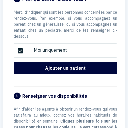
Merci d'indiquer qui sont les personnes concernées par ce
rendez-vous. Par exemple, si vous accompagnez un
parent chez un généraliste, ou si vous accompagnez un
enfant chez un pédiatre, merci de les renseigner ci-
dessous.
Moi uniquement
check_box
Ajouter un patient
Renseigner vos disponibilités
3
Afin d’aider les agents à obtenir un rendez-vous qui vous
satisfaira au mieux, cochez vos horaires habituels de
disponibilité en semaine.
Cliquez plusieurs fois sur les
cases pour changer les couleurs. Le vert correspond à