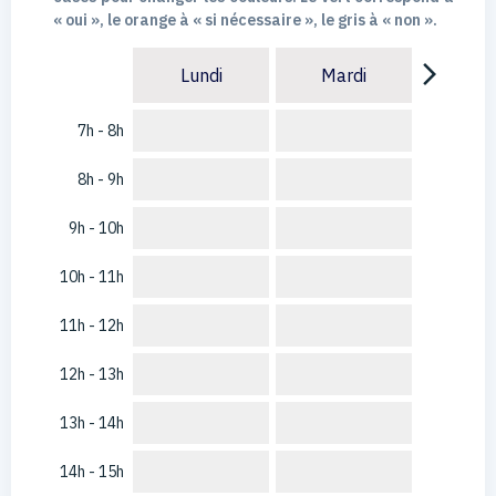
« oui », le orange à « si nécessaire », le gris à « non ».
arrow_forward_ios
Lundi
Mardi
7h - 8h
8h - 9h
9h - 10h
10h - 11h
11h - 12h
12h - 13h
13h - 14h
14h - 15h