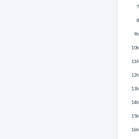
7
8
9h
10h
11h
12h
13h
14h
15h
16h