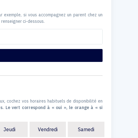
Par exemple, si vous accompagnez un parent chez un
 renseigner ci-dessous.
ux, cochez vos horaires habituels de disponibilité en
s. Le vert correspond à « oui », le orange à « si
Jeudi
Vendredi
Samedi