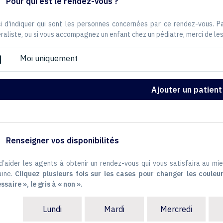
Pour qui est le rendez-vous ?
i d'indiquer qui sont les personnes concernées par ce rendez-vous. 
raliste, ou si vous accompagnez un enfant chez un pédiatre, merci de les
Moi uniquement
ox
Ajouter un patient
Renseigner vos disponibilités
 d’aider les agents à obtenir un rendez-vous qui vous satisfaira au mie
ine.
Cliquez plusieurs fois sur les cases pour changer les couleur
ssaire », le gris à « non ».
Lundi
Mardi
Mercredi