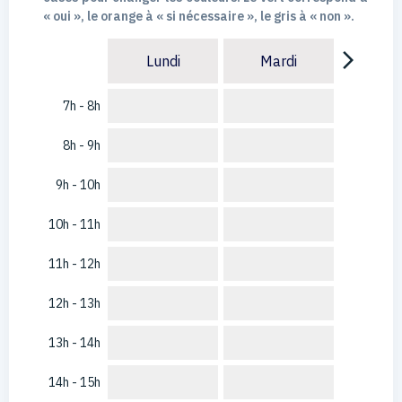
« oui », le orange à « si nécessaire », le gris à « non ».
arrow_forward_ios
Lundi
Mardi
7h - 8h
8h - 9h
9h - 10h
10h - 11h
11h - 12h
12h - 13h
13h - 14h
14h - 15h