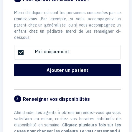
Merci d'indiquer qui sont les personnes concernées par ce
rendez-vous. Par exemple, si vous accompagnez un
parent chez un généraliste, ou si vous accompagnez un
enfant chez un pédiatre, merci de les renseigner ci-
dessous.
Moi uniquement
check_box
Ajouter un patient
Renseigner vos disponibilités
3
Afin d’aider les agents à obtenir un rendez-vous qui vous
satisfaira au mieux, cochez vos horaires habituels de
disponibilité en semaine.
Cliquez plusieurs fois sur les
cases pour changer les couleurs. Le vert correspond à