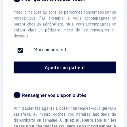
Merci d'indiquer qui sont les personnes concernées par ce
rendez-vous. Par exemple, si vous accompagnez un
parent chez un généraliste, ou si vous accompagnez un
enfant chez un pédiatre, merci de les renseigner ci-
dessous.
Moi uniquement
check_box
Ajouter un patient
Renseigner vos disponibilités
3
Afin d’aider les agents à obtenir un rendez-vous qui vous
satisfaira au mieux, cochez vos horaires habituels de
disponibilité en semaine.
Cliquez plusieurs fois sur les
cases pour changer les couleurs. Le vert correspond à