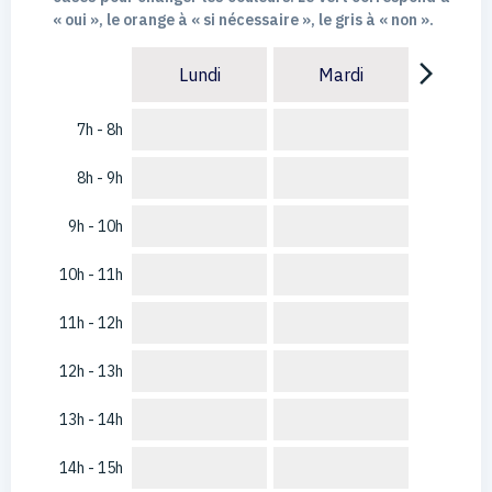
« oui », le orange à « si nécessaire », le gris à « non ».
arrow_forward_ios
Lundi
Mardi
7h - 8h
8h - 9h
9h - 10h
10h - 11h
11h - 12h
12h - 13h
13h - 14h
14h - 15h