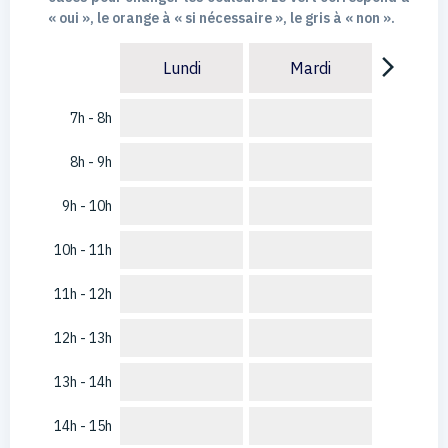
« oui », le orange à « si nécessaire », le gris à « non ».
arrow_forward_ios
Lundi
Mardi
7h - 8h
8h - 9h
9h - 10h
10h - 11h
11h - 12h
12h - 13h
13h - 14h
14h - 15h