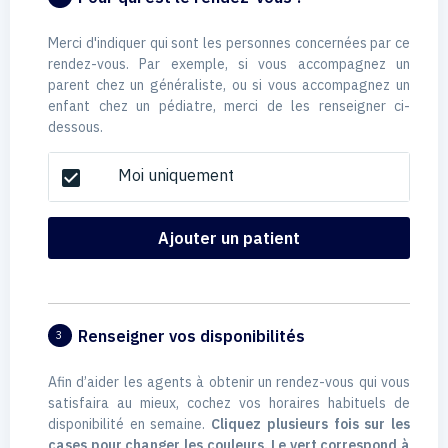
Merci d'indiquer qui sont les personnes concernées par ce
rendez-vous. Par exemple, si vous accompagnez un
parent chez un généraliste, ou si vous accompagnez un
enfant chez un pédiatre, merci de les renseigner ci-
dessous.
Moi uniquement
check_box
Ajouter un patient
Renseigner vos disponibilités
3
Afin d’aider les agents à obtenir un rendez-vous qui vous
satisfaira au mieux, cochez vos horaires habituels de
disponibilité en semaine.
Cliquez plusieurs fois sur les
cases pour changer les couleurs. Le vert correspond à