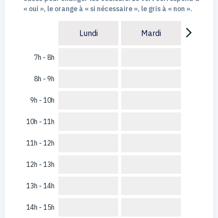
« oui », le orange à « si nécessaire », le gris à « non ».
arrow_forward_ios
Lundi
Mardi
7h - 8h
8h - 9h
9h - 10h
10h - 11h
11h - 12h
12h - 13h
13h - 14h
14h - 15h