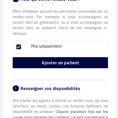
Merci d'indiquer qui sont les personnes concernées par ce
rendez-vous. Par exemple, si vous accompagnez un
parent chez un généraliste, ou si vous accompagnez un
enfant chez un pédiatre, merci de les renseigner ci-
dessous.
Moi uniquement
check_box
Ajouter un patient
Renseigner vos disponibilités
3
Afin d’aider les agents à obtenir un rendez-vous qui vous
satisfaira au mieux, cochez vos horaires habituels de
disponibilité en semaine.
Cliquez plusieurs fois sur les
cases pour changer les couleurs. Le vert correspond à