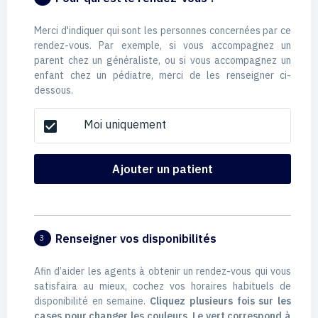
Merci d'indiquer qui sont les personnes concernées par ce
rendez-vous. Par exemple, si vous accompagnez un
parent chez un généraliste, ou si vous accompagnez un
enfant chez un pédiatre, merci de les renseigner ci-
dessous.
Moi uniquement
check_box
Ajouter un patient
Renseigner vos disponibilités
3
Afin d’aider les agents à obtenir un rendez-vous qui vous
satisfaira au mieux, cochez vos horaires habituels de
disponibilité en semaine.
Cliquez plusieurs fois sur les
cases pour changer les couleurs. Le vert correspond à