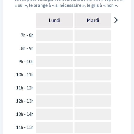
« oui », le orange à « si nécessaire », le gris à « non ».
arrow_forward_ios
Lundi
Mardi
7h - 8h
8h - 9h
9h - 10h
10h - 11h
11h - 12h
12h - 13h
13h - 14h
14h - 15h