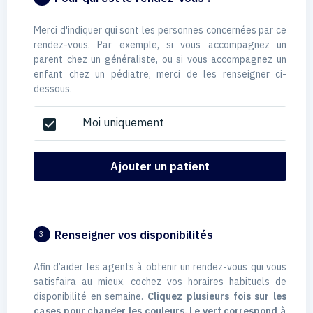
Merci d'indiquer qui sont les personnes concernées par ce
rendez-vous. Par exemple, si vous accompagnez un
parent chez un généraliste, ou si vous accompagnez un
enfant chez un pédiatre, merci de les renseigner ci-
dessous.
Moi uniquement
check_box
Ajouter un patient
Renseigner vos disponibilités
3
Afin d’aider les agents à obtenir un rendez-vous qui vous
satisfaira au mieux, cochez vos horaires habituels de
disponibilité en semaine.
Cliquez plusieurs fois sur les
cases pour changer les couleurs. Le vert correspond à