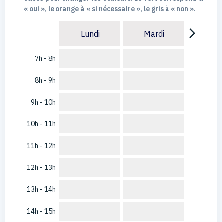
« oui », le orange à « si nécessaire », le gris à « non ».
arrow_forward_ios
Lundi
Mardi
7h - 8h
8h - 9h
9h - 10h
10h - 11h
11h - 12h
12h - 13h
13h - 14h
14h - 15h