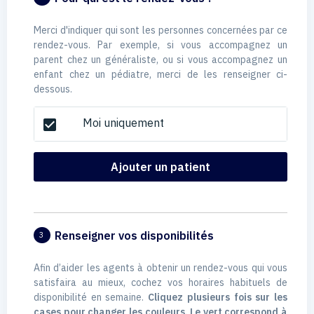
Merci d'indiquer qui sont les personnes concernées par ce
rendez-vous. Par exemple, si vous accompagnez un
parent chez un généraliste, ou si vous accompagnez un
enfant chez un pédiatre, merci de les renseigner ci-
dessous.
Moi uniquement
check_box
Ajouter un patient
Renseigner vos disponibilités
3
Afin d’aider les agents à obtenir un rendez-vous qui vous
satisfaira au mieux, cochez vos horaires habituels de
disponibilité en semaine.
Cliquez plusieurs fois sur les
cases pour changer les couleurs. Le vert correspond à