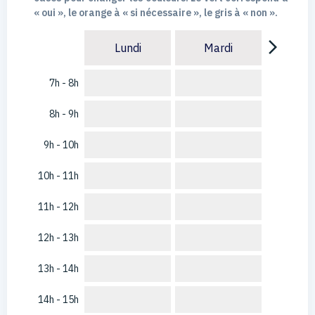
« oui », le orange à « si nécessaire », le gris à « non ».
arrow_forward_ios
Lundi
Mardi
7h - 8h
8h - 9h
9h - 10h
10h - 11h
11h - 12h
12h - 13h
13h - 14h
14h - 15h