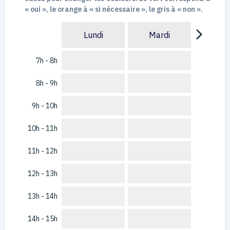
« oui », le orange à « si nécessaire », le gris à « non ».
arrow_forward_ios
Lundi
Mardi
7h - 8h
8h - 9h
9h - 10h
10h - 11h
11h - 12h
12h - 13h
13h - 14h
14h - 15h