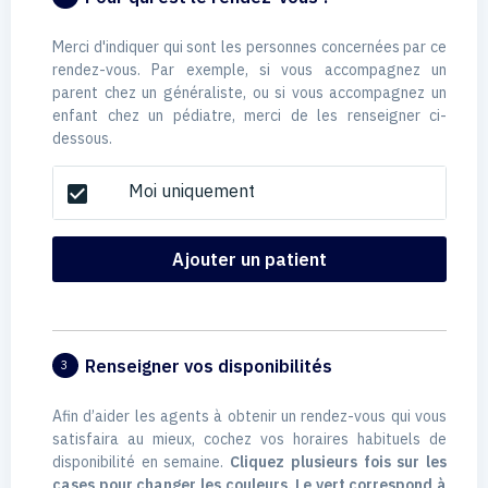
Merci d'indiquer qui sont les personnes concernées par ce
rendez-vous. Par exemple, si vous accompagnez un
parent chez un généraliste, ou si vous accompagnez un
enfant chez un pédiatre, merci de les renseigner ci-
dessous.
Moi uniquement
check_box
Ajouter un patient
Renseigner vos disponibilités
3
Afin d’aider les agents à obtenir un rendez-vous qui vous
satisfaira au mieux, cochez vos horaires habituels de
disponibilité en semaine.
Cliquez plusieurs fois sur les
cases pour changer les couleurs. Le vert correspond à