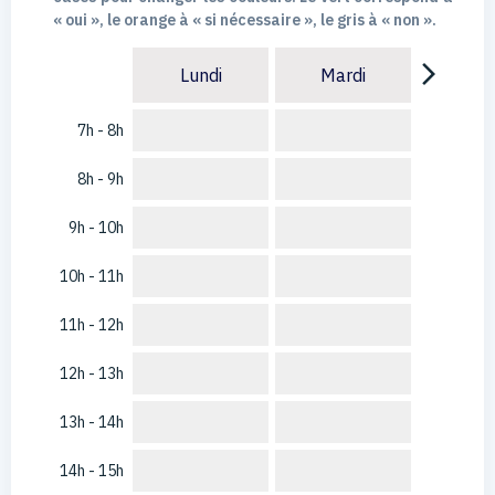
« oui », le orange à « si nécessaire », le gris à « non ».
arrow_forward_ios
Lundi
Mardi
7h - 8h
8h - 9h
9h - 10h
10h - 11h
11h - 12h
12h - 13h
13h - 14h
14h - 15h