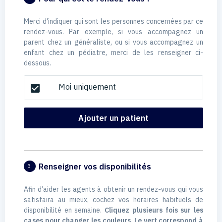
Merci d'indiquer qui sont les personnes concernées par ce
rendez-vous. Par exemple, si vous accompagnez un
parent chez un généraliste, ou si vous accompagnez un
enfant chez un pédiatre, merci de les renseigner ci-
dessous.
Moi uniquement
check_box
Ajouter un patient
Renseigner vos disponibilités
3
Afin d’aider les agents à obtenir un rendez-vous qui vous
satisfaira au mieux, cochez vos horaires habituels de
disponibilité en semaine.
Cliquez plusieurs fois sur les
cases pour changer les couleurs. Le vert correspond à