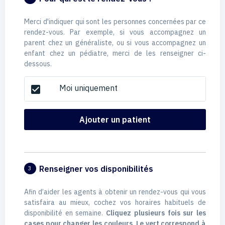
Merci d'indiquer qui sont les personnes concernées par ce
rendez-vous. Par exemple, si vous accompagnez un
parent chez un généraliste, ou si vous accompagnez un
enfant chez un pédiatre, merci de les renseigner ci-
dessous.
Moi uniquement
check_box
Ajouter un patient
Renseigner vos disponibilités
3
Afin d’aider les agents à obtenir un rendez-vous qui vous
satisfaira au mieux, cochez vos horaires habituels de
disponibilité en semaine.
Cliquez plusieurs fois sur les
cases pour changer les couleurs. Le vert correspond à