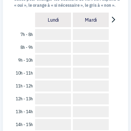
« oui », le orange à « si nécessaire », le gris à « non ».
arrow_forward_ios
Lundi
Mardi
7h - 8h
8h - 9h
9h - 10h
10h - 11h
11h - 12h
12h - 13h
13h - 14h
14h - 15h