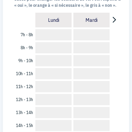
« oui », le orange à « si nécessaire », le gris à « non ».
arrow_forward_ios
Lundi
Mardi
7h - 8h
8h - 9h
9h - 10h
10h - 11h
11h - 12h
12h - 13h
13h - 14h
14h - 15h