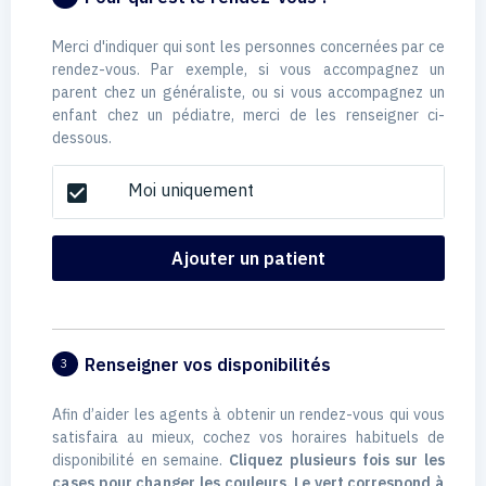
Merci d'indiquer qui sont les personnes concernées par ce
rendez-vous. Par exemple, si vous accompagnez un
parent chez un généraliste, ou si vous accompagnez un
enfant chez un pédiatre, merci de les renseigner ci-
dessous.
Moi uniquement
check_box
Ajouter un patient
Renseigner vos disponibilités
3
Afin d’aider les agents à obtenir un rendez-vous qui vous
satisfaira au mieux, cochez vos horaires habituels de
disponibilité en semaine.
Cliquez plusieurs fois sur les
cases pour changer les couleurs. Le vert correspond à