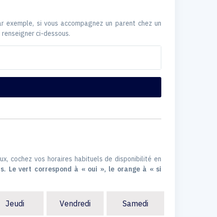
Par exemple, si vous accompagnez un parent chez un
 renseigner ci-dessous.
ux, cochez vos horaires habituels de disponibilité en
s. Le vert correspond à « oui », le orange à « si
Jeudi
Vendredi
Samedi