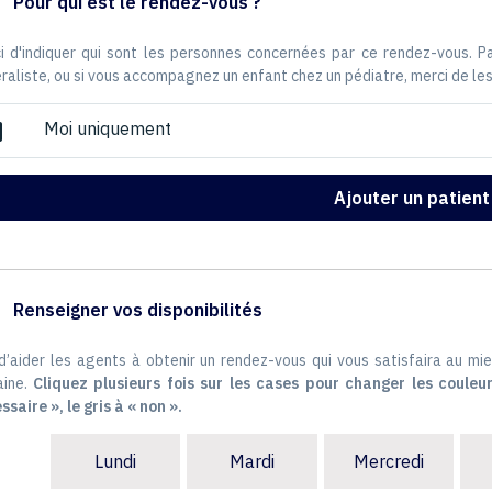
Pour qui est le rendez-vous ?
i d'indiquer qui sont les personnes concernées par ce rendez-vous. 
raliste, ou si vous accompagnez un enfant chez un pédiatre, merci de les
Moi uniquement
ox
Ajouter un patient
Renseigner vos disponibilités
 d’aider les agents à obtenir un rendez-vous qui vous satisfaira au mie
ine.
Cliquez plusieurs fois sur les cases pour changer les couleur
ssaire », le gris à « non ».
Lundi
Mardi
Mercredi