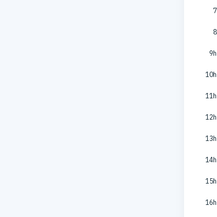
7
8
9h
10h
11h
12h
13h
14h
15h
16h