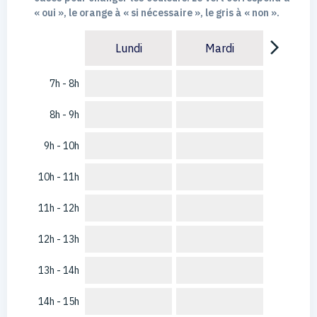
« oui », le orange à « si nécessaire », le gris à « non ».
arrow_forward_ios
Lundi
Mardi
7h - 8h
8h - 9h
9h - 10h
10h - 11h
11h - 12h
12h - 13h
13h - 14h
14h - 15h