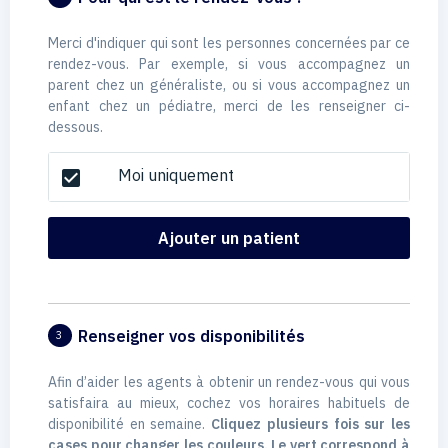
Merci d'indiquer qui sont les personnes concernées par ce
rendez-vous. Par exemple, si vous accompagnez un
parent chez un généraliste, ou si vous accompagnez un
enfant chez un pédiatre, merci de les renseigner ci-
dessous.
Moi uniquement
check_box
Ajouter un patient
Renseigner vos disponibilités
3
Afin d’aider les agents à obtenir un rendez-vous qui vous
satisfaira au mieux, cochez vos horaires habituels de
disponibilité en semaine.
Cliquez plusieurs fois sur les
cases pour changer les couleurs. Le vert correspond à