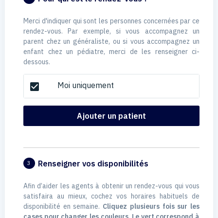
Merci d'indiquer qui sont les personnes concernées par ce
rendez-vous. Par exemple, si vous accompagnez un
parent chez un généraliste, ou si vous accompagnez un
enfant chez un pédiatre, merci de les renseigner ci-
dessous.
Moi uniquement
check_box
Ajouter un patient
Renseigner vos disponibilités
3
Afin d’aider les agents à obtenir un rendez-vous qui vous
satisfaira au mieux, cochez vos horaires habituels de
disponibilité en semaine.
Cliquez plusieurs fois sur les
cases pour changer les couleurs. Le vert correspond à