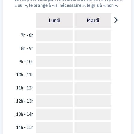
« oui », le orange à « si nécessaire », le gris à « non ».
arrow_forward_ios
Lundi
Mardi
7h - 8h
8h - 9h
9h - 10h
10h - 11h
11h - 12h
12h - 13h
13h - 14h
14h - 15h