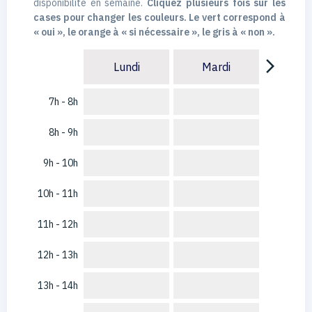
disponibilité en semaine.
Cliquez plusieurs fois sur les
cases pour changer les couleurs. Le vert correspond à
« oui », le orange à « si nécessaire », le gris à « non ».
arrow_forward_ios
Lundi
Mardi
7h - 8h
8h - 9h
9h - 10h
10h - 11h
11h - 12h
12h - 13h
13h - 14h