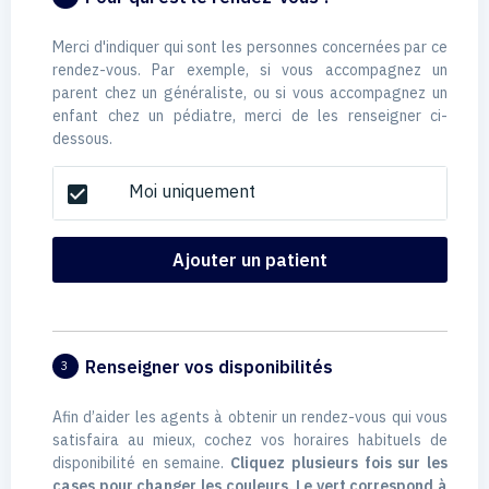
Merci d'indiquer qui sont les personnes concernées par ce
rendez-vous. Par exemple, si vous accompagnez un
parent chez un généraliste, ou si vous accompagnez un
enfant chez un pédiatre, merci de les renseigner ci-
dessous.
Moi uniquement
check_box
Ajouter un patient
Renseigner vos disponibilités
3
Afin d’aider les agents à obtenir un rendez-vous qui vous
satisfaira au mieux, cochez vos horaires habituels de
disponibilité en semaine.
Cliquez plusieurs fois sur les
cases pour changer les couleurs. Le vert correspond à