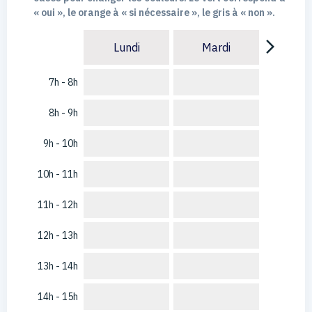
« oui », le orange à « si nécessaire », le gris à « non ».
arrow_forward_ios
Lundi
Mardi
7h - 8h
8h - 9h
9h - 10h
10h - 11h
11h - 12h
12h - 13h
13h - 14h
14h - 15h